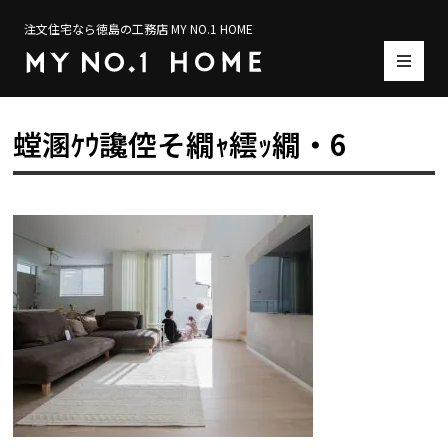
注文住宅なら徳島の工務店 MY NO.1 HOME
螳溷ｹｳ讒倥そ繝ｬ繧ｯ繝・6