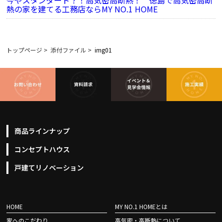
今やスタンダード？！高気密高断熱！ 徳島で高気密高断
熱の家を建てる工務店ならMY NO.1 HOME
トップページ
>
添付ファイル
>
img01
商品ラインナップ
コンセプトハウス
戸建てリノベーション
HOME
MY NO.1 HOMEとは
家へのこだわり
高気密・高断熱について