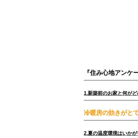
『住み心地アンケ
1.新築前のお家と何が
冷暖房の効きがと
2.夏の温度環境はいか