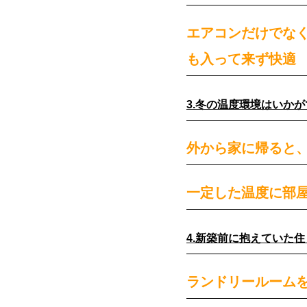
エアコンだけでな
も入って来ず快適
3.冬の温度環境はいか
外から家に帰ると
一定した温度に部
4.新築前に抱えていた
ランドリールーム