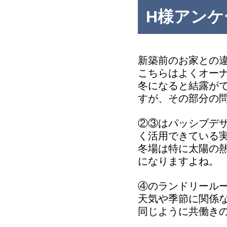
H様アン
新築前のお家との
こちらはよくオー
冬になると結露が
すが、その部分の
②③はパッシブデ
く活用できている
冬場は特に太陽の
になりますよね。
④のランドリール
天気や季節に関係
同じように共働き