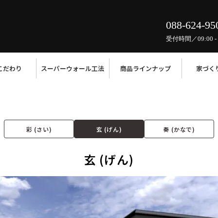
088-624-95
受付時間／09:00 - 
こだわり
スーパーウォール工法
商品ラインナップ
家づく
彩 (さい)
玄 (げん)
奏 (かなで)
玄 (げん)