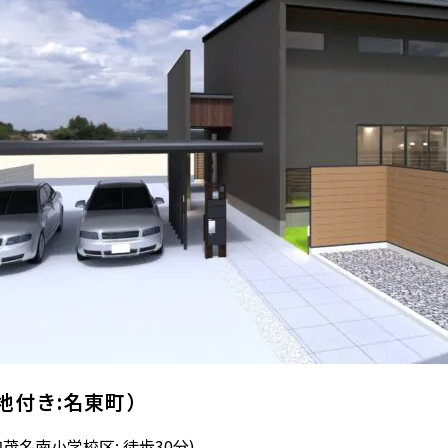
土地付き:名東町）
加茂名南小学校区: 徒歩30分)