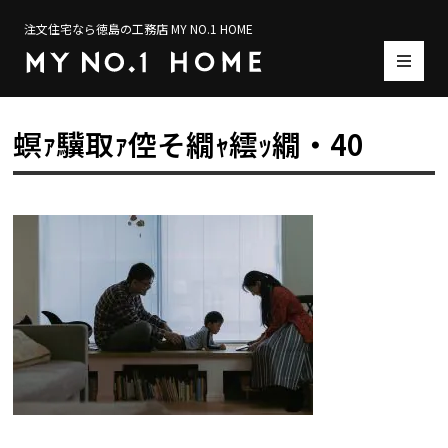
注文住宅なら徳島の工務店 MY NO.1 HOME
螟ｧ驥取ｧ倥そ繝ｬ繧ｯ繝・40