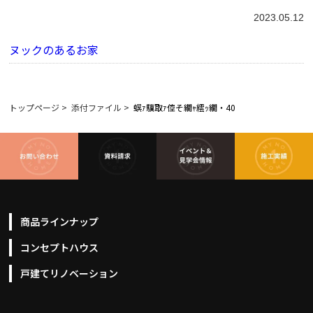
2023.05.12
ヌックのあるお家
トップページ
>
添付ファイル
>
螟ｧ驥取ｧ倥そ繝ｬ繧ｯ繝・40
商品ラインナップ
コンセプトハウス
戸建てリノベーション