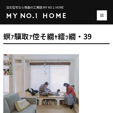
注文住宅なら徳島の工務店 MY NO.1 HOME
螟ｧ驥取ｧ倥そ繝ｬ繧ｯ繝・39