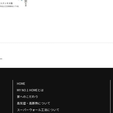
ー
HOME
MY NO.1 HOMEとは
家へのこだわり
高気密・高断熱について
スーパーウォール工法について